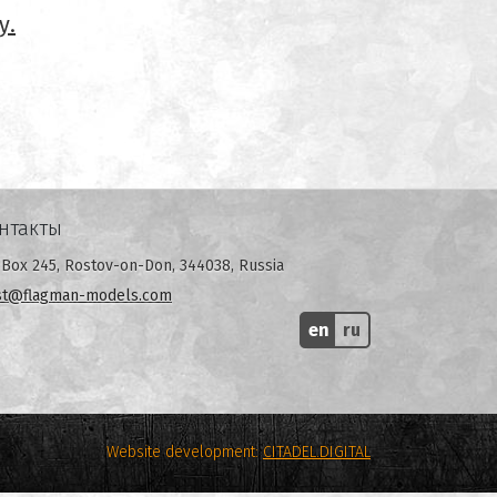
у.
нтакты
Box 245, Rostov-on-Don, 344038, Russia
st@flagman-models.com
en
ru
Website development:
CITADEL.DIGITAL