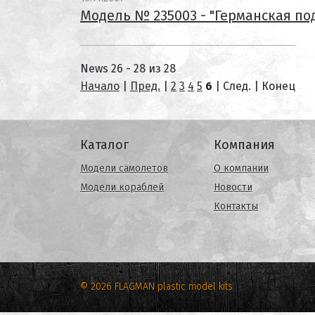
Модель № 235003 - "Германская под
News 26 - 28 из 28
Начало
|
Пред.
|
2
3
4
5
6
| След. | Конец
Каталог
Компания
Модели самолетов
О компании
Модели кораблей
Новости
Контакты
© 2026 FLAGMAN plastic model kits