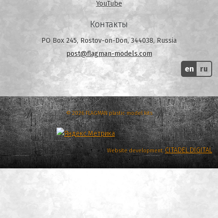
YouTube
Контакты
PO Box 245, Rostov-on-Don, 344038, Russia
post@flagman-models.com
en
ru
© 2026 FLAGMAN plastic model kits
CITADEL.DIGITAL
Website development: