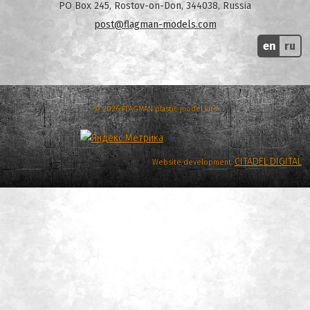
PO Box 245, Rostov-on-Don, 344038, Russia
post@flagman-models.com
en
ru
© 2026 FLAGMAN plastic model kits
CITADEL.DIGITAL
Website development: