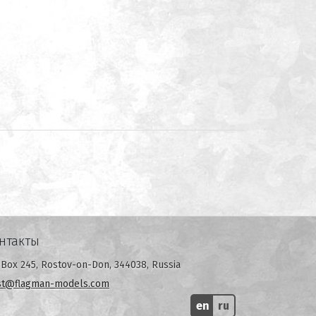
нтакты
Box 245, Rostov-on-Don, 344038, Russia
st@flagman-models.com
en
ru