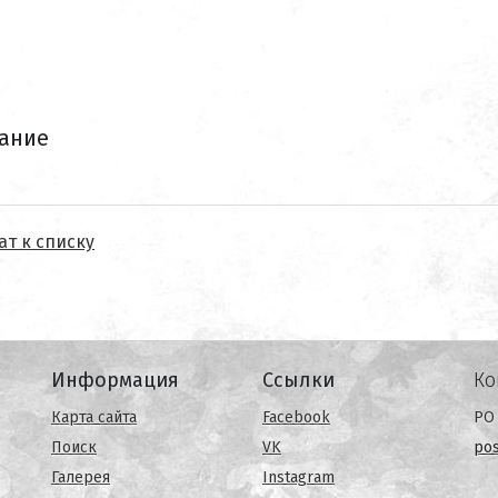
ание
ат к списку
Информация
Ссылки
Ко
Карта сайта
Facebook
PO 
Поиск
VK
po
Галерея
Instagram