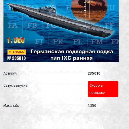
Артикул:
235010
Сатус выпуска:
Скоро в
продаже
Масштаб:
1:350