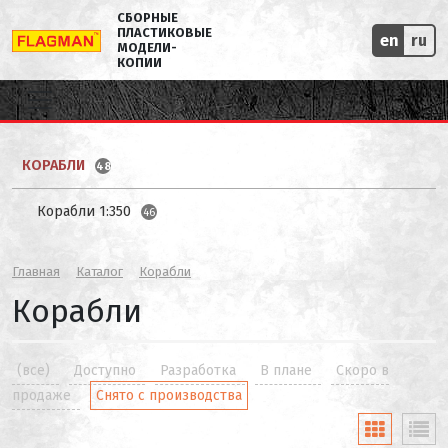
СБОРНЫЕ
ПЛАСТИКОВЫЕ
en
ru
МОДЕЛИ-
КОПИИ
КОРАБЛИ
48
Корабли 1:350
46
Главная
Каталог
Корабли
Корабли
(все)
Доступно
Разработка
В плане
Скоро в
продаже
Снято с производства