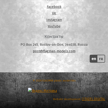
Facebook
VK
Instagram
YouTube
Контакты
PO Box 245, Rostov-on-Don, 344038, Russia
post@flagman-models.com
en
ru
© 2026 FLAGMAN plastic model kits
CITADEL.DIGITAL
Website development: