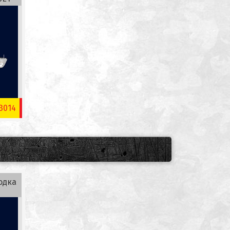
3014
одка