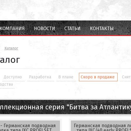
КОМПАНИЯ
НОВОСТИ
СТАТЬИ
КОНТАКТЫ
Каталог
талог
Доступно
Разработка
В плане
Скоро в продаже
Снят
одства
ллекционная серия "Битва за Атлантику
 - Германская подводная
Германская подводная л
одка типа IXC PROFI SET
типа IXC/40 early PROFI 