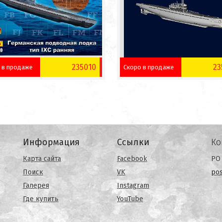
235010
23
 в продаже
Скоро в продаже
Информация
Ссылки
Ко
Карта сайта
Facebook
PO 
Поиск
VK
po
Галерея
Instagram
Где купить
YouTube