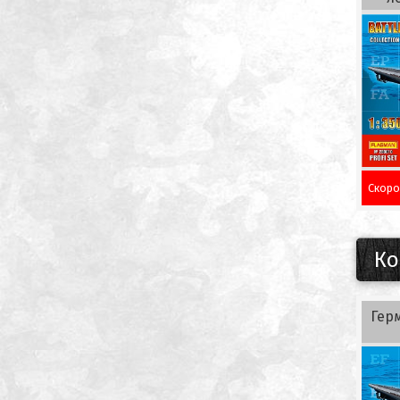
Скоро
Ко
Гер