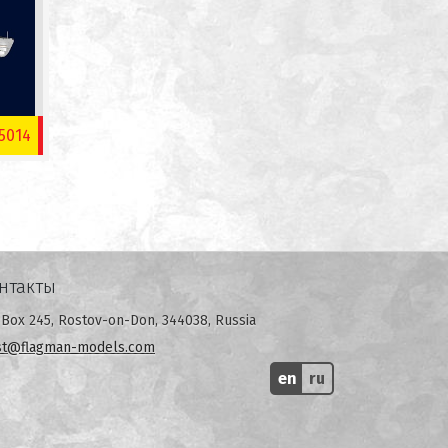
5014
нтакты
Box 245, Rostov-on-Don, 344038, Russia
st@flagman-models.com
en
ru