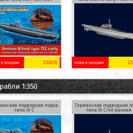
233010
23
 в продаже
Скоро в продаже
рабли 1:350
манская подводная лодка
Германская подводная л
типа IX C
типа IX C/40 ранняя