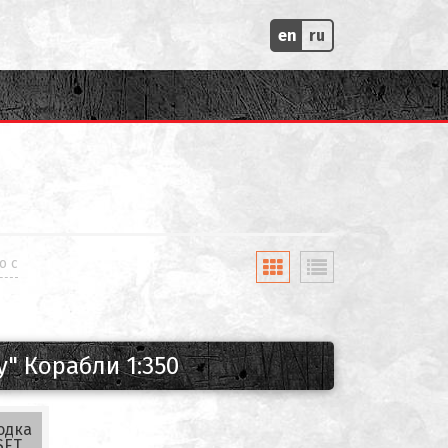
en
ru
о с
" Корабли 1:350
одка
SET