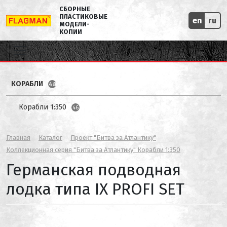
СБОРНЫЕ
ПЛАСТИКОВЫЕ
en
ru
МОДЕЛИ-
КОПИИ
КОРАБЛИ
48
Корабли 1:350
46
Главная
Каталог
Проект "Битва за Атлантику"
Коллекционная серия "Битва за Атлантику" Корабли 1:350
Германская подводная
лодка типа IX PROFI SET