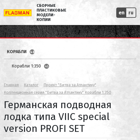
СБОРНЫЕ
ПЛАСТИКОВЫЕ
en
ru
МОДЕЛИ-
КОПИИ
КОРАБЛИ
48
Корабли 1:350
46
Главная
Каталог
Проект "Битва за Атлантику"
Коллекционная серия "Битва за Атлантику" Корабли 1:350
Германская подводная
лодка типа VIIC special
version PROFI SET