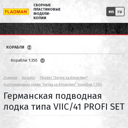
СБОРНЫЕ
ПЛАСТИКОВЫЕ
en
ru
МОДЕЛИ-
КОПИИ
КОРАБЛИ
48
Корабли 1:350
46
Главная
Каталог
Проект "Битва за Атлантику"
Коллекционная серия "Битва за Атлантику" Корабли 1:350
Германская подводная
лодка типа VIIC/41 PROFI SET